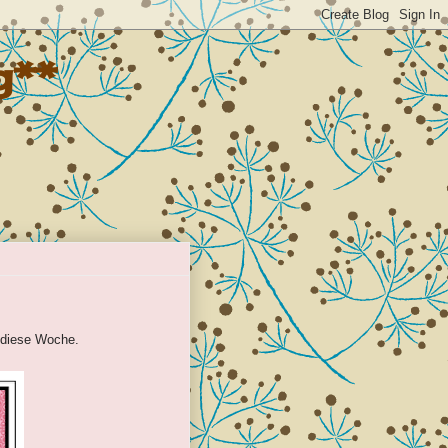
g**
h diese Woche.