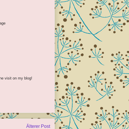
mage
he visit on my blog!
Älterer Post