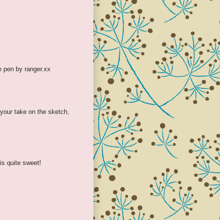
e pen by ranger.xx
your take on the sketch,
 is quite sweet!