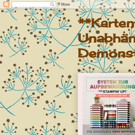
**Karte
Unabhän
Demonst