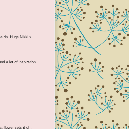
he dp. Hugs Nikki x
d a lot of inspiration
 flower sets it off.