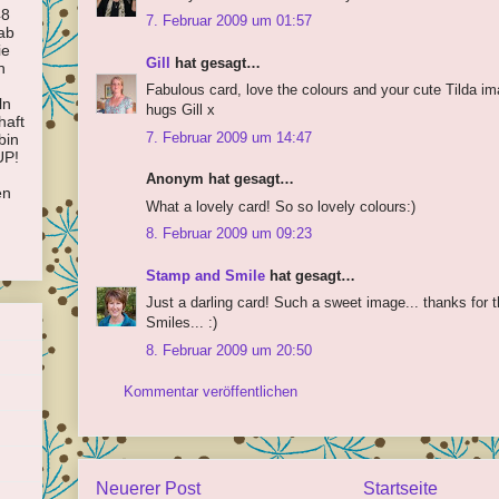
48
7. Februar 2009 um 01:57
hab
ie
Gill
hat gesagt…
n
Fabulous card, love the colours and your cute Tilda i
ln
hugs Gill x
haft
7. Februar 2009 um 14:47
bin
UP!
Anonym hat gesagt…
en
What a lovely card! So so lovely colours:)
8. Februar 2009 um 09:23
Stamp and Smile
hat gesagt…
Just a darling card! Such a sweet image... thanks for t
Smiles... :)
8. Februar 2009 um 20:50
Kommentar veröffentlichen
Neuerer Post
Startseite