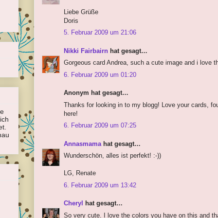
Liebe Grüße
Doris
5. Februar 2009 um 21:06
Nikki Fairbairn
hat gesagt…
Gorgeous card Andrea, such a cute image and i love t
6. Februar 2009 um 01:20
Anonym hat gesagt…
Thanks for looking in to my blogg! Love your cards, foun
le
here!
ich
6. Februar 2009 um 07:25
et.
hau
Annasmama
hat gesagt…
Wunderschön, alles ist perfekt! :-))
LG, Renate
6. Februar 2009 um 13:42
Cheryl
hat gesagt…
So very cute. I love the colors you have on this and that