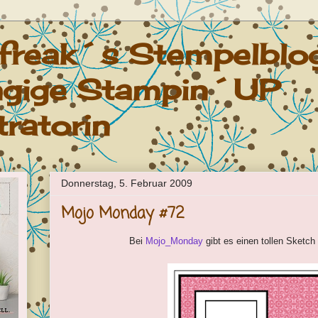
nfreak´s Stempelblo
gige Stampin´UP
ratorin
Donnerstag, 5. Februar 2009
Mojo Monday #72
Bei
Mojo_Monday
gibt es einen tollen Sketc