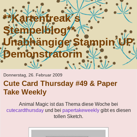
**Kartenfreak´s
Stempelblog**
Unabhängige Stampin´UP
Demonstratorin
Donnerstag, 26. Februar 2009
Cute Card Thursday #49 & Paper
Take Weekly
Animal Magic ist das Thema diese Woche bei
cutecardthursday
und bei
papertakeweekly
gibt es diesen
tollen Sketch.